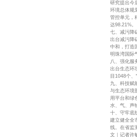
研究提出今
环境总体规划
管控单元，
达98.21%。
七、减污降
出台减污降
中和，打造
明珠湾国际
八、强化服
出台生态环
目1048个
九、科技赋
与生态环境
用平台和绿
水、气、声
十、守牢底
建立健全全
线。在省监
文｜记者许