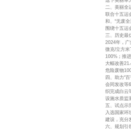
迳下美丽单
二、美丽全
联合十五运
和、“无废
围绕十五运
三、历史最
2024年，
微克/立方
100%；推
大幅改善2
危险废物1
四、助力“
会同发改等
织完成白云
设施水质监
五、试点示范
入选国家环
建设，充分
六、规划引